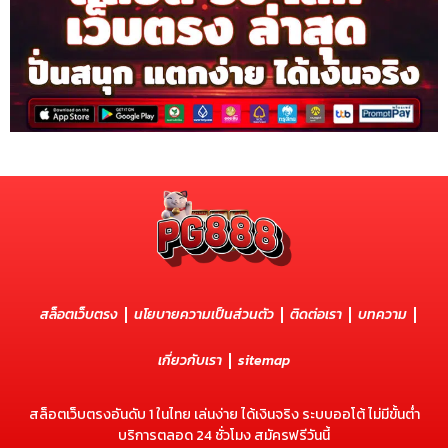
สล็อต วอ เลท เว็บตรง ปั่นกันเพลินจนลืมเวลา ลองเว็บเราดู […]
สล็อตเว็บตรง
นโยบายความเป็นส่วนตัว
ติดต่อเรา
บทความ
เกี่ยวกับเรา
sitemap
สล็อตเว็บตรงอันดับ 1 ในไทย เล่นง่าย ได้เงินจริง ระบบออโต้ ไม่มีขั้นต่ำ
บริการตลอด 24 ชั่วโมง สมัครฟรีวันนี้