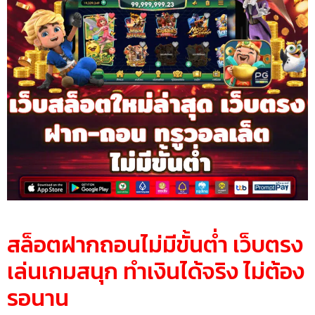
เว็บสล็อตที่ฝาก-ถอนง่ายสุด ๆ ไม่มีขั้นต่ำ ต้องนี่เลย เว […]
สล็อตฝากถอนไม่มีขั้นต่ำ เว็บตรง
เล่นเกมสนุก ทำเงินได้จริง ไม่ต้อง
รอนาน