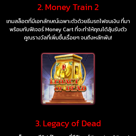
2. Money Train 2
เกมสล็อตที่มีเอกลักษณ์เฉพาะตัวด้วยธีมรถไฟขนเงิน ที่มา
พร้อมกับฟีเจอร์ Money Cart ที่จะทำให้คุณได้ลุ้นรับตัว
คูณรางวัลที่เพิ่มขึ้นเรื่อยๆ จนถึงหลักพัน!
3. Legacy of Dead