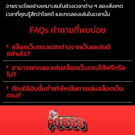
จายรางวัลอย่างเหมาะสมในช่วงเวลาต่าง ๆ ลองสังเกต
เวลาที่คุณรู้สึกว่าโชคดี และทดลองเล่นในเวลานั้น
FAQs คำถามที่พบบ่อย
สล็อตเว็บตรงแตกต่างจากเว็บเอเย่นต์
อย่างไร?
สามารถทดลองเล่นสล็อตเว็บตรงได้ฟรีหรือ
ไม่?
ต้องใช้เงินขั้นต่ำเท่าไหร่ในการเล่นสล็อตเว็บ
ตรง?