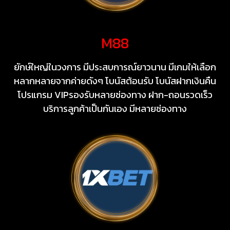
M88
ยักษ์ใหญ่ในวงการ มีประสบการณ์ยาวนาน มีเกมให้เลือก
หลากหลายจากค่ายดังๆ โบนัสต้อนรับ โบนัสฝากเงินคืน
โปรแกรม VIPรองรับหลายช่องทาง ฝาก-ถอนรวดเร็ว
บริการลูกค้าเป็นกันเอง มีหลายช่องทาง