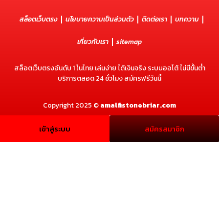
สล็อตเว็บตรง
นโยบายความเป็นส่วนตัว
ติดต่อเรา
บทความ
เกี่ยวกับเรา
sitemap
สล็อตเว็บตรงอันดับ 1 ในไทย เล่นง่าย ได้เงินจริง ระบบออโต้ ไม่มีขั้นต่ำ
บริการตลอด 24 ชั่วโมง สมัครฟรีวันนี้
Copyright 2025 ©
amalfistonebriar
.com
เข้าสู่ระบบ
สมัครสมาชิก