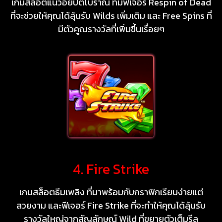
เกมสล็อตแนวอียิปต์โบราณ ที่มีฟีเจอร์ Respin of Dead
ที่จะช่วยให้คุณได้ลุ้นรับ Wilds เพิ่มเติม และ Free Spins ที่
มีตัวคูณรางวัลที่เพิ่มขึ้นเรื่อยๆ
4. Fire Strike
เกมสล็อตธีมเพลิง ที่มาพร้อมกับกราฟิกเรียบง่ายแต่
สวยงาม และฟีเจอร์ Fire Strike ที่จะทำให้คุณได้ลุ้นรับ
รางวัลใหญ่จากสัญลักษณ์ Wild ที่ขยายตัวเต็มรีล