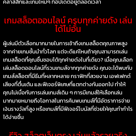
คลาสสิกและเกมใหม่ๆ ที่อัปเดตอยู่ตลอดเวลา
เกมสล็อตออนไลน์ ครบทุกค่ายดัง เล่น
ได้ไม่อั้น
ผู้เล่นมีตัวเลือกมากมายในการเข้าถึงเกมสล็อตคุณภาพสูง
จากค่ายเกมชั้นนำทั่วโลก แต่จะดีแค่ไหนถ้าคุณสามารถเล่น
เกมสล็อตที่คุณชื่นชอบได้ทุกค่ายดังในที่เดียว? เมื่อคุณเลือก
เล่นสล็อตออนไลน์ที่รวมเกมส์จากทุกค่ายดัง คุณจะได้พบกับ
เกมส์สล็อตที่มีธีมที่หลากหลาย กราฟิกที่สวยงาม เอฟเฟกต์
เสียงที่ตื่นเต้น และฟีเจอร์พิเศษที่แตกต่างกันออกไป ทำให้
คุณไม่เบื่อกับการเล่นเกมส์เดิม ๆ การมีเกมส์ให้เลือกเล่น
มากมายหมายถึงโอกาสในการค้นพบเกมส์ที่มีอัตราการจ่าย
เงินรางวัลที่สูง หรือเกมส์ที่มีฟีเจอร์โบนัสที่ช่วยให้คุณทำกำไร
ได้ง่ายขึ้น
รีวิว สล็อตเว็บตรง เล่นแล้วรวยจริง