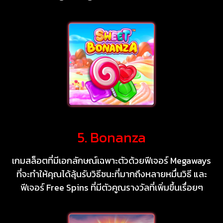
5. Bonanza
เกมสล็อตที่มีเอกลักษณ์เฉพาะตัวด้วยฟีเจอร์ Megaways
ที่จะทำให้คุณได้ลุ้นรับวิธีชนะที่มากถึงหลายหมื่นวิธี และ
ฟีเจอร์ Free Spins ที่มีตัวคูณรางวัลที่เพิ่มขึ้นเรื่อยๆ