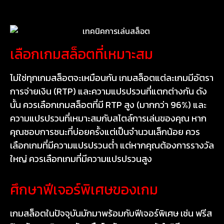
เลือกเกมสล็อตที่เหมาะสม
ไม่ใช่ทุกเกมสล็อตจะเหมือนกัน เกมสล็อตแต่ละเกมมีอัตรา
การจ่ายเงิน (RTP) และความแปรปรวนที่แตกต่างกัน ดัง
นั้น ควรเลือกเกมสล็อตที่มี RTP สูง (มากกว่า 96%) และ
ความแปรปรวนที่เหมาะสมกับสไตล์การเล่นของคุณ หาก
คุณชอบการชนะที่บ่อยครั้งแต่เป็นจำนวนเล็กน้อย ควร
เลือกเกมที่มีความแปรปรวนต่ำ แต่หากคุณต้องการรางวัล
ใหญ่ ควรเลือกเกมที่มีความแปรปรวนสูง
ศึกษาฟีเจอร์พิเศษของเกม
เกมสล็อตในปัจจุบันมักมาพร้อมกับฟีเจอร์พิเศษ เช่น ฟรีส