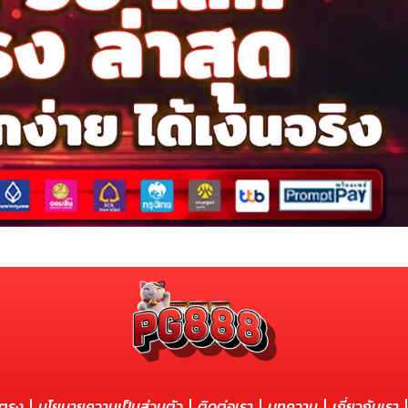
เราดู […]
บตรง
นโยบายความเป็นส่วนตัว
ติดต่อเรา
บทความ
เกี่ยวกับเรา