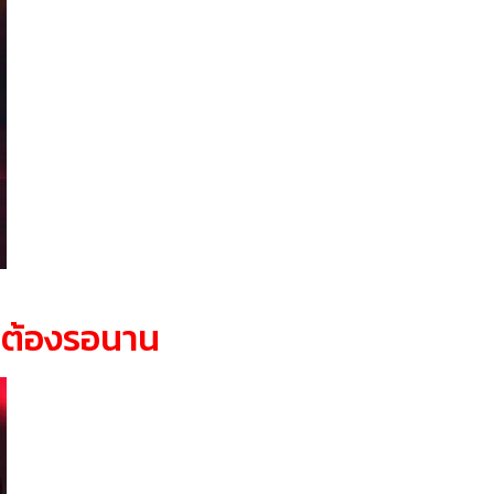
ม่ต้องรอนาน