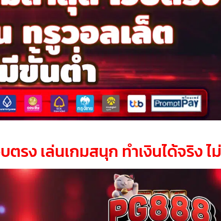
ว […]
ว็บตรง เล่นเกมสนุก ทำเงินได้จริง ไ