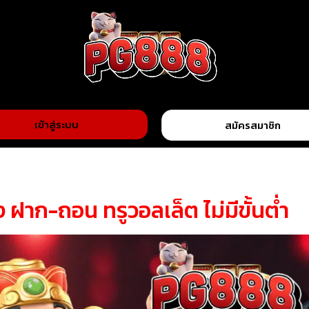
เข้าสู่ระบบ
สมัครสมาชิก
ง ฝาก-ถอน ทรูวอลเล็ต ไม่มีขั้นต่ำ